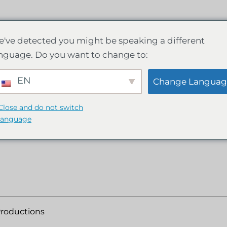
've detected you might be speaking a different
nguage. Do you want to change to:
s
EN
Change Languag
Close and do not switch
Produkte gefunden, die Ihrer Auswahl entsprechen.
language
Productions