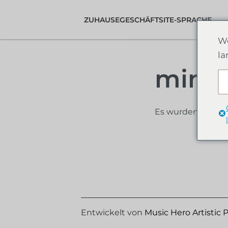
ZUHAUSE
GESCHÄFT
SITE-SPRACHE
We
la
mina
Es wurden keine 
Entwickelt von
Music Hero Artistic 