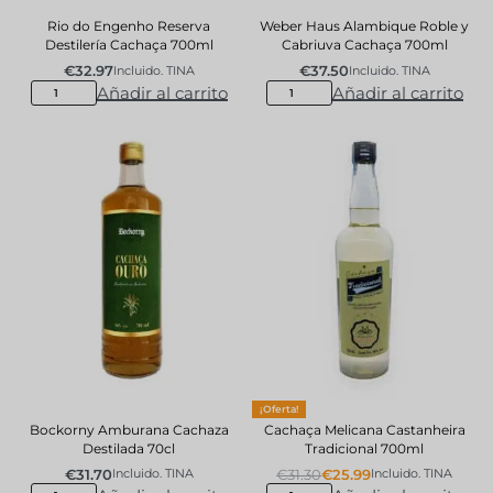
Rio do Engenho Reserva
Weber Haus Alambique Roble y
Destilería Cachaça 700ml
Cabriuva Cachaça 700ml
€
32.97
€
37.50
Incluido. TINA
Incluido. TINA
Añadir al carrito
Añadir al carrito
¡Oferta!
Bockorny Amburana Cachaza
Cachaça Melicana Castanheira
Destilada 70cl
Tradicional 700ml
€
31.70
€
31.30
€
25.99
Incluido. TINA
Incluido. TINA