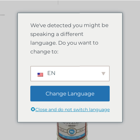
0
We've detected you might be
speaking a different
language. Do you want to
change to:
EN
Change Language
Close and do not switch language