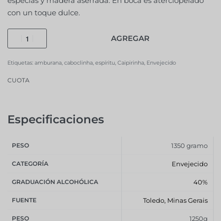
especias y madera aserrada. En boca es aterciopelado
con un toque dulce.
AGREGAR
Etiquetas:
amburana
,
caboclinha
,
espíritu
,
Caipirinha
,
Envejecido
CUOTA
Especificaciones
PESO
1350 gramo
CATEGORÍA
Envejecido
GRADUACIÓN ALCOHÓLICA
40%
FUENTE
Toledo, Minas Gerais
PESO
1250g