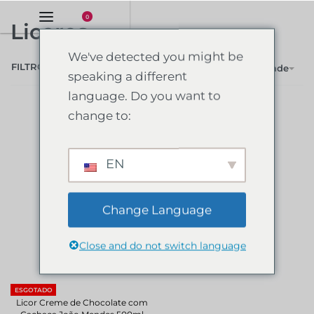
0
Licores
We've detected you might be
FILTRO
Ordenar por popularidade
speaking a different
language. Do you want to
change to:
EN
Change Language
Close and do not switch language
ESGOTADO
Licor Creme de Chocolate com