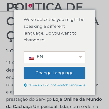
POLITICA DE
0
COMERCIALIZA
We've detected you might be
speaking a different
ÇÃO:
language. Do you want to
change to:
1.
Objecto
EN
1.1 As presentes Condições Gerais,
destinam-se, com o formulário de
Change Language
encomenda, e os demais elementos
referidos nas mesmas, a regular os termos
Close and do not switch language
e as condições por que se regerá a
prestação do Serviço
Loja Online da Mundo
da Cachaça Unipessoal, Lda
, com sede na