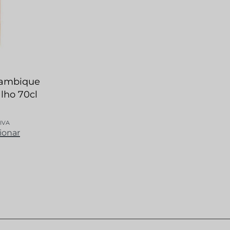
lambique
lho 70cl
 IVA
ionar