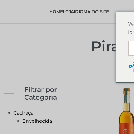
HOME
LOJA
IDIOMA DO SITE
We
la
Pirap
Filtrar por
Categoria
Cachaça
Envelhecida