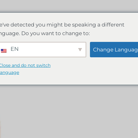
've detected you might be speaking a different
nguage. Do you want to change to:
etinga, Minas Gera
EN
Change Languag
Close and do not switch
language