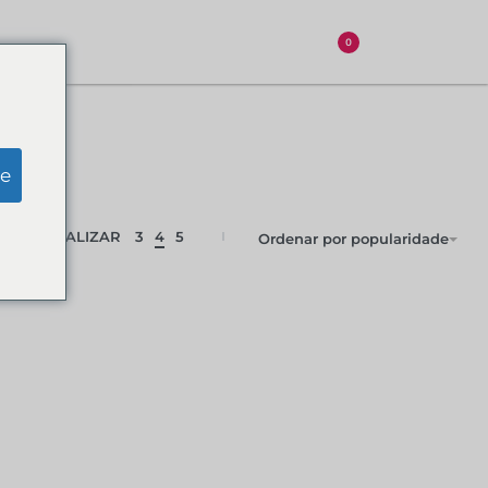
0
is
e
VISUALIZAR
3
4
5
Ordenar por popularidade