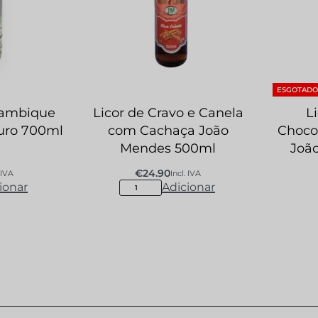
ESGOTADO
lambique
Licor de Cravo e Canela
L
uro 700ml
com Cachaça João
Choco
Mendes 500ml
Joã
€
24.90
 IVA
Incl. IVA
ionar
Adicionar