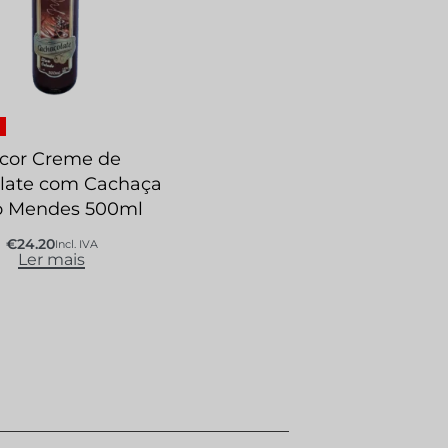
icor Creme de
late com Cachaça
o Mendes 500ml
€
24.20
Incl. IVA
Ler mais