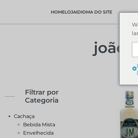
HOME
LOJA
IDIOMA DO SITE
We
la
joão
Filtrar por
Categoria
Cachaça
Bebida Mista
Envelhecida