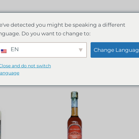
've detected you might be speaking a different
nguage. Do you want to change to:
 mendes
EN
Change Languag
Close and do not switch
language