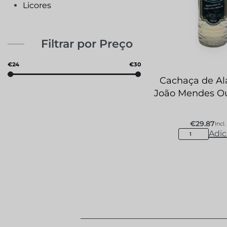
Licores
Filtrar por Preço
€24
€30
Cachaça de A
João Mendes O
€
29.87
Incl.
Adic