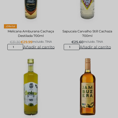
¡Oferta!
Melicana Amburana Cachaça
Sapucaia Carvalho Still Cachaza
Destilada 700ml
700ml
€
31.30
€
29.99
€
25.60
Incluido. TINA
Incluido. TINA
Añadir al carrito
Añadir al carrito