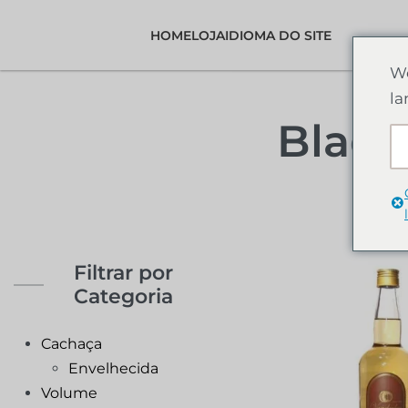
HOME
LOJA
IDIOMA DO SITE
We
la
Black
Filtrar por
Categoria
Cachaça
Envelhecida
Volume