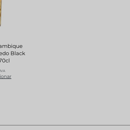
lambique
edo Black
70cl
 IVA
ionar