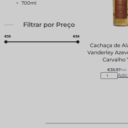
700ml
Filtrar por Preço
€35
€36
Cachaça de A
Vanderley Azev
Carvalho 
€
35.97
Incl.
Adic