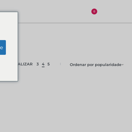
0
e
VISUALIZAR
3
4
5
Ordenar por popularidade