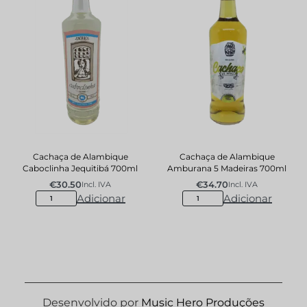
Cachaça de Alambique
Cachaça de Alambique
Caboclinha Jequitibá 700ml
Amburana 5 Madeiras 700ml
€
30.50
€
34.70
Incl. IVA
Incl. IVA
Adicionar
Adicionar
Desenvolvido por
Music Hero Produções