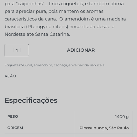
para “caipirinhas” , finos coquetéis, e também ótima
para apreciar pura, pois mantém os aromas
característicos da cana. O amendoim é uma madeira
brasileira (Pterogyne nitens) encontrada desde o
Nordeste até Santa Catarina.
ADICIONAR
Etiquetas:
700ml
,
amendoim
,
cachaça
,
envelhecida
,
sapucaia
AÇÃO
Especificações
PESO
1400 g
ORIGEM
Pirassununga, São Paulo