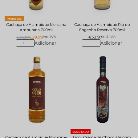
Promoção!
Cachaça de Alambique Melicana
Cachaça de Alambique Rio do
Amburana 700ml
Engenho Reserva 700ml
€
31.30
€
29.99
€
32.97
Incl. IVA
Incl. IVA
Adicionar
Adicionar
ESGOTADO
Cachaça de Alambique Bockorny
Licor Creme de Chocolate com