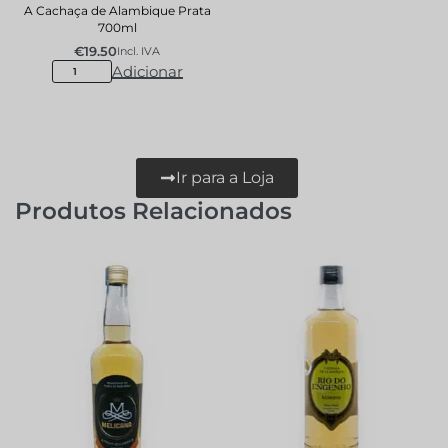
A Cachaça de Alambique Prata
700ml
€
19.50
Incl. IVA
Adicionar
Ir para a Loja
Produtos Relacionados