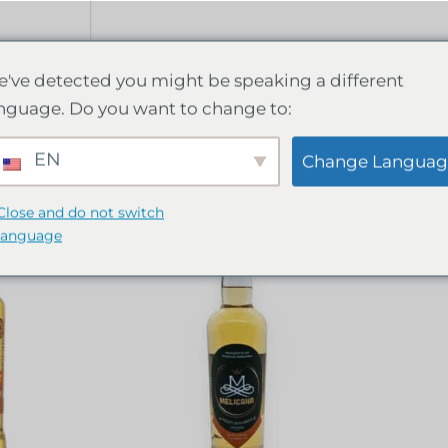
s
've detected you might be speaking a different
nguage. Do you want to change to:
EN
Change Languag
Close and do not switch
language