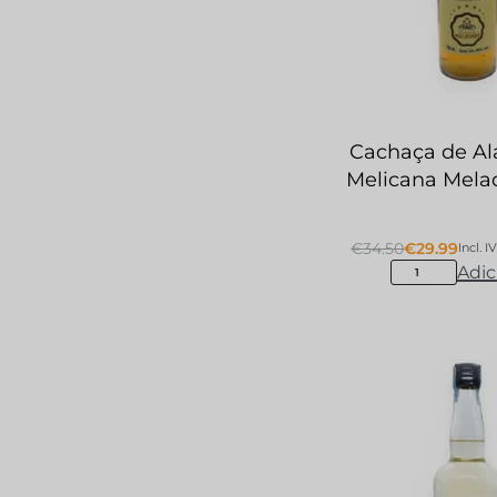
Cachaça de A
Melicana Mela
€
34.50
€
29.99
Incl. I
Adic