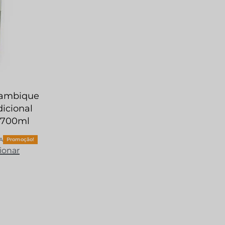
lambique
dicional
 700ml
VA
Promoção!
ionar