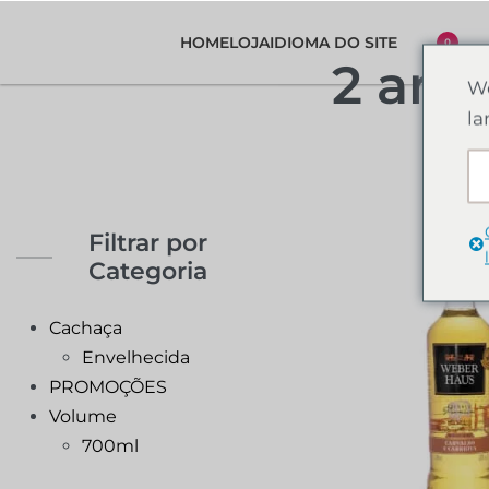
HOME
LOJA
IDIOMA DO SITE
0
2 ano
We
la
Filtrar por
Categoria
Cachaça
Envelhecida
PROMOÇÕES
Volume
700ml