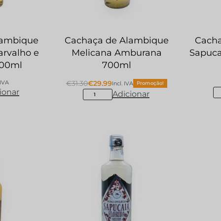
lambique
Cachaça de Alambique
Cacha
rvalho e
Melicana Amburana
Sapuca
700ml
700ml
 IVA
€
31.30
€
29.99
Incl. IVA
Promoção!
ionar
Adicionar