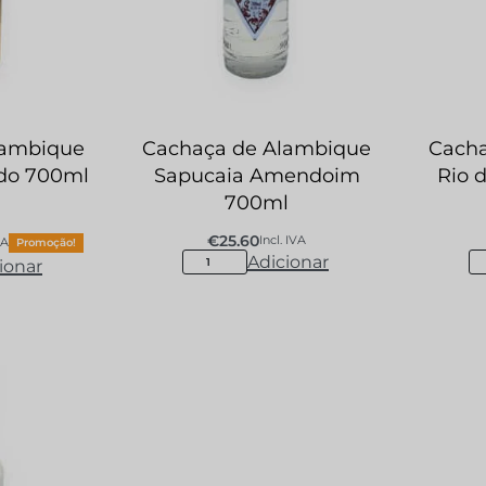
lambique
Cachaça de Alambique
Cacha
do 700ml
Sapucaia Amendoim
Rio 
700ml
€
25.60
Incl. IVA
VA
Promoção!
Adicionar
ionar