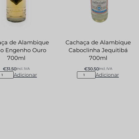
ça de Alambique
Cachaça de Alambique
do Engenho Ouro
Caboclinha Jequitibá
700ml
700ml
€
31.50
€
30.50
Incl. IVA
Incl. IVA
Adicionar
Adicionar