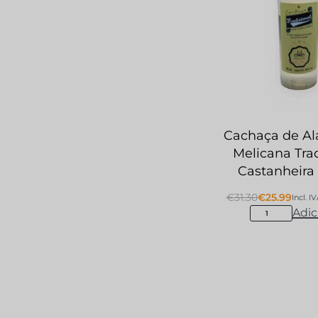
Cachaça de A
Melicana Tra
Castanheira
€
31.30
€
25.99
Incl. I
Adic