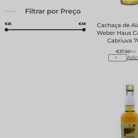
Filtrar por Preço
€25
€38
Cachaça de A
Weber Haus Ca
Cabriuva 
€
37.50
Incl.
Adic